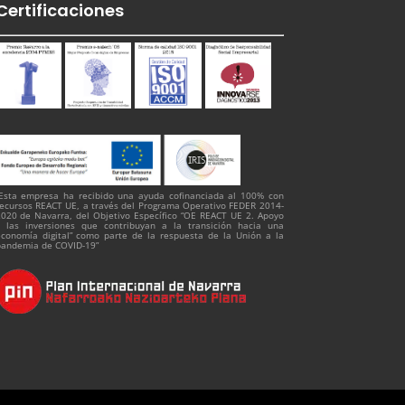
Certificaciones
Esta empresa ha recibido una ayuda cofinanciada al 100% con
ecursos REACT UE, a través del Programa Operativo FEDER 2014-
020 de Navarra, del Objetivo Específico “OE REACT UE 2. Apoyo
 las inversiones que contribuyan a la transición hacia una
conomía digital” como parte de la respuesta de la Unión a la
pandemia de COVID-19”