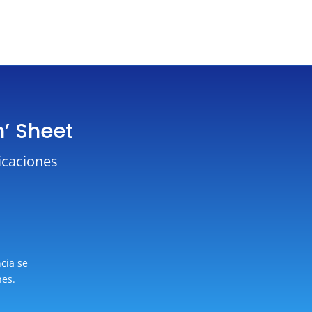
n’ Sheet
icaciones
ncia se
nes.