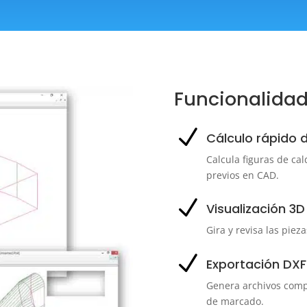
Funcionalida
N
Cálculo rápido d
Calcula figuras de ca
previos en CAD.
N
Visualización 3
Gira y revisa las piez
N
Exportación DXF 
Genera archivos compa
de marcado.