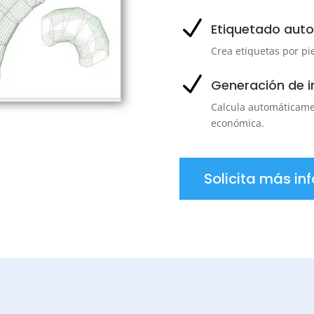
N
Etiquetado aut
Crea etiquetas por pi
N
Generación de 
Calcula automáticamen
económica.
Solicita más in