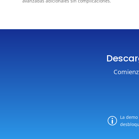
avanzadas adicionales sin complicaciones.
Descarg
Comienza
La demo f
p
desbloqu