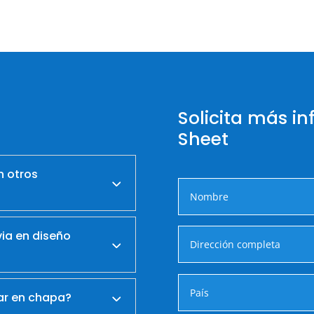
Solicita más in
Sheet
n otros
via en diseño
tar en chapa?