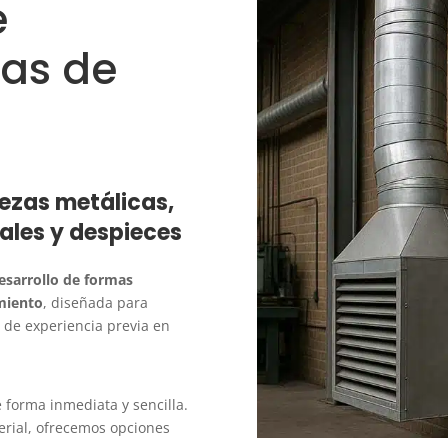
e
zas de
iezas metálicas,
ales y despieces
esarrollo de formas
amiento
, diseñada para
d de experiencia previa en
forma inmediata y sencilla.
erial, ofrecemos opciones