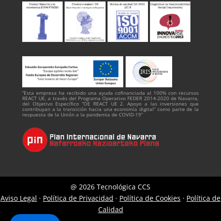
“Esta empresa ha recibido una ayuda cofinanciada al 100% con recursos
REACT UE, a través del Programa Operativo FEDER 2014-2020 de Navarra,
del Objetivo Específico “OE REACT UE 2. Apoyo a las inversiones que
contribuyan a la transición hacia una economía digital” como parte de la
respuesta de la Unión a la pandemia de COVID-19”
@ 2026 Tecnológica CCS
Aviso Legal
·
Política de Privacidad
·
Política de Cookies
·
Política de
Calidad