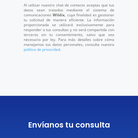
Al utilizar nuestro chat de contacto aceptas que tus
datos sean tratados mediante el sistema de
comunicaciones
Wildix
, cuya finalidad es gestionar
tu solicitud de manera eficiente. La información
proporcionada se utilizará exclusivamente para
responder a tus consultas y no será compartida con
terceros sin tu consentimiento, salvo que sea
necesario por ley. Para más detalles sobre cómo
manejamos tus datos personales, consulta nuestra
política de privacidad
.
Envíanos tu consulta