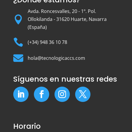
Avda. Roncesvalles, 20 - 1º. Pol.

Ollokilanda - 31620 Huarte, Navarra
(España)

(+34) 948 36 10 78

hola@tecnologicaccs.com
Síguenos en nuestras redes
Horario