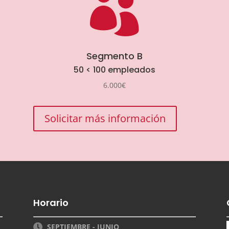

Segmento B
50 < 100 empleados
6.000€
Solicitar más información
Horario
SEPTIEMBRE - JUNIO