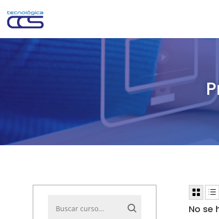
P
No se 