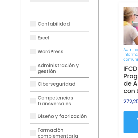
Contabilidad
Excel
Adminis
WordPress
Informá
comuni
Administración y
IFC
gestión
Pro
de A
Ciberseguridad
con 
Competencias
272,2
transversales
Diseño y fabricación
Formación
complementaria