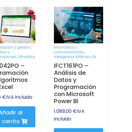
tración y gestión
,
Informática y
tica y
comunicaciones
,
caciones
,
Ofimática
Inteligencia Artificial y BI
D042PO –
IFCT161PO –
gramación
Análisis de
lgoritmos
Datos y
Excel
Programación
con Microsoft
5
€
IVA incluido
Power Bi
1.089,00
€
IVA
Añadir al
incluido
carrito